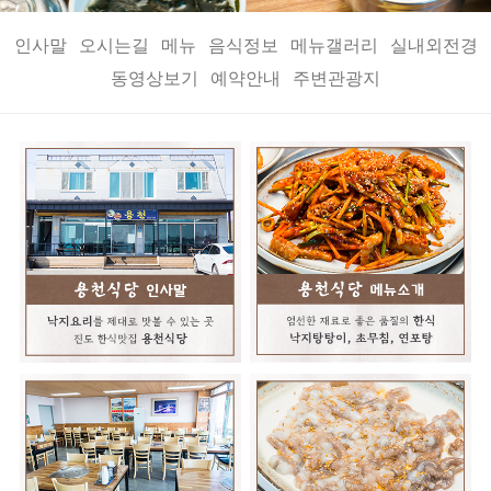
인사말
오시는길
메뉴
음식정보
메뉴갤러리
실내외전경
동영상보기
예약안내
주변관광지