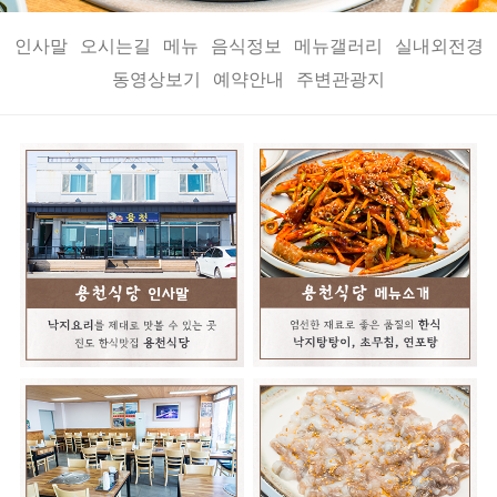
인사말
오시는길
메뉴
음식정보
메뉴갤러리
실내외전경
동영상보기
예약안내
주변관광지